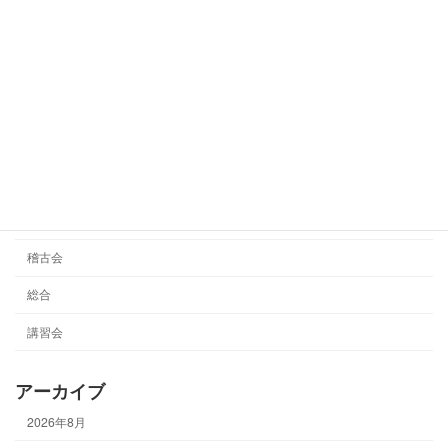
令和8年度 第1回剣道四・五段段位審査
審査会
会開催について
2026年4月28日
カテゴリー
大会情報
審査会
稽古会
総合
講習会
アーカイブ
2026年8月